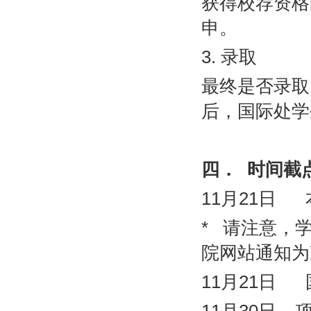
获得校荐资格
申
。
3.
录取
最终是否录取
后，国际处学
四．
时间截
11
月
21
日
*
请注意，
院网站通知为
11
月
21
日