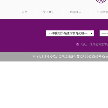
首页
关于我们
通知通告
出国留
==中国驻外领使馆教育处组==
===
地址：江苏省南京市汉
南京大学学生交流办公室版权所有 苏ICP备10085945号 Copyright©2016 N