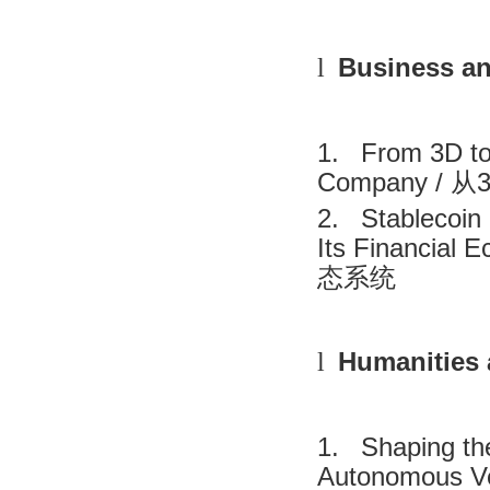
Business an
l
1.
From 3D to 
Company /
从
2.
Stablecoin 
Its Financial 
态系统
Humanities 
l
1.
Shaping the
Autonomous Veh