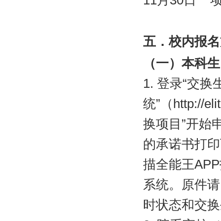
11
月
30
日
五．校内报名
（一）本科生
1.
登录“交换
统”（
http://e
换项目”开始
的承诺书打印
描全能王
APP
系统。原件请
时状态和交换