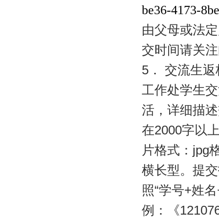
be36-4173-8be
由父母或法定
交时间请关注
5
．
交流生返
工作处学生交
活，详细描述
在
2000
字以
片格式：
jpg
横长型。提交
照“学号
+
姓名
例：《
12107