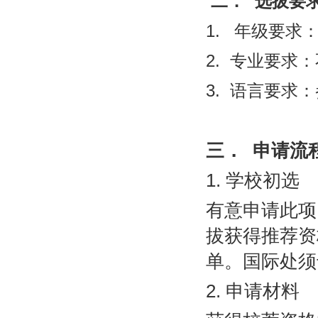
二．
选拔要
1.
年级要求
2.
专业要求：
3.
语言要求：
三．
申请流
1.
学校初选
有意申请此项
拔获得推荐资
单。国际处须
2.
申请材料