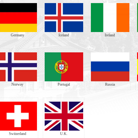
Germany
Iceland
Ireland
Norway
Portugal
Russia
Switzerland
U.K.