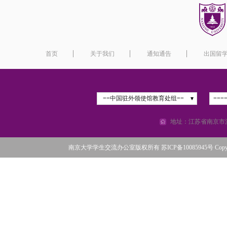
首页
关于我们
通知通告
出国留
==中国驻外领使馆教育处组==
===
地址：江苏省南京市汉
南京大学学生交流办公室版权所有 苏ICP备10085945号 Copyright©2016 N