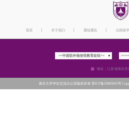
首页
关于我们
通知通告
出国留
==中国驻外领使馆教育处组==
===
地址：江苏省南京市汉
南京大学学生交流办公室版权所有 苏ICP备10085945号 Copyright©2016 N