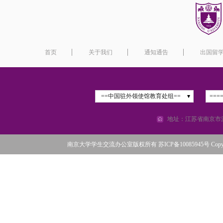
首页
关于我们
通知通告
出国留
==中国驻外领使馆教育处组==
===
地址：江苏省南京市汉
南京大学学生交流办公室版权所有 苏ICP备10085945号 Copyright©2016 N