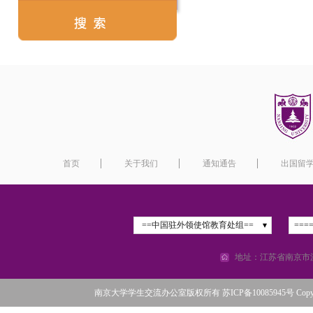
首页
关于我们
通知通告
出国留
==中国驻外领使馆教育处组==
===
地址：江苏省南京市汉
南京大学学生交流办公室版权所有 苏ICP备10085945号 Copyright©2016 N