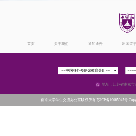
首页
关于我们
通知通告
出国留
==中国驻外领使馆教育处组==
===
地址：江苏省南京市汉
南京大学学生交流办公室版权所有 苏ICP备10085945号 Copyright©2016 N