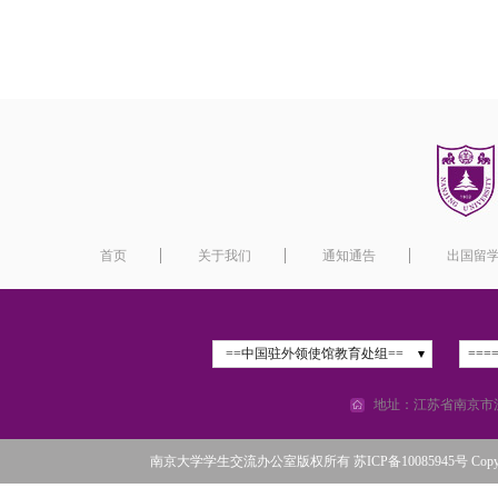
首页
关于我们
通知通告
出国留
==中国驻外领使馆教育处组==
===
地址：江苏省南京市汉
南京大学学生交流办公室版权所有 苏ICP备10085945号 Copyright©2016 N