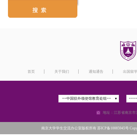
首页
关于我们
通知通告
出国留
==中国驻外领使馆教育处组==
===
地址：江苏省南京市汉
南京大学学生交流办公室版权所有 苏ICP备10085945号 Copyright©2016 N