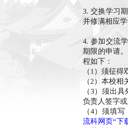
3. 交换学
并修满相应学
4. 参加交
期限的申请。
程如下：
（1）须征得
（2）本校相
（3）须出具
负责人签字
（4）须填写
流科网页“下