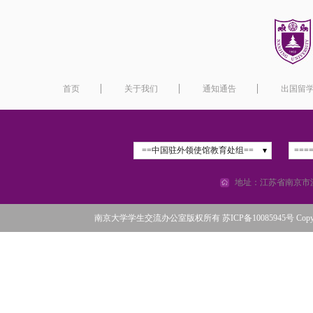
首页
关于我们
通知通告
出国留
==中国驻外领使馆教育处组==
===
地址：江苏省南京市汉
南京大学学生交流办公室版权所有 苏ICP备10085945号 Copyright©2016 N