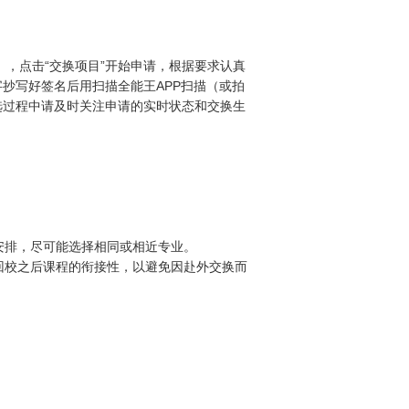
），点击“交换项目”开始申请，根据要求认真
字抄写好签名后用扫描全能王
APP
扫描（或拍
选过程中请及时关注申请的实时状态和交换生
安排，尽可能选择相同或相近专业。
回校之后课程的衔接性，以避免因赴外交换而