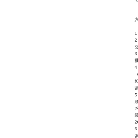
1
2
3
4
f
5
2
2
6