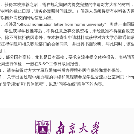
．
获得本校推荐之后，需在规定期限内提交完整的申请对方大学的材料
请材料的截止日期，请务必遵照时间规定。）候选人员须将所有材料备齐
请以国外高校的网站信息为准。
．
若涉及“
official nomination letter from home university
”，则统一由国
．
学生获得学校推荐后，不得任意放弃交换资格，未经批准不得擅自改
等。除不可抗拒的因素外，在本校寄出申请材料或获得对方大学录取通知
需征得学院和相关职能部门的会签同意，并出具书面说明。与此同时，该
项目。
0
．部分国外高校，尤其是日本高校，要求交流生提交体检报告。表格请
验局进行体检，一般在
3-5
个工作日取回报告。
1
．
请在获得对方大学录取通知书后办理境外医疗保险和意外保险。
2
．
关于出国过程中须办理的手续和流程请参见学生交流办公室网页：
htt
的“留学须知”和“具体流程”，以及“问答在线”菜单下的内容。