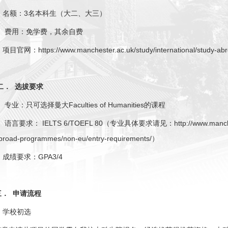
.
名额：
3
名本科生（大二、大三）
.
费用：免学费，其余自费
.
项目官网：
https://www.manchester.ac.uk/study/international/study-ab
二．
选拔要求
.
专业：只可选择曼大
Faculties of Humanities
的课程
.
语言要求：
IELTS 6/TOEFL 80
（专业具体要求请见：
http://www.manch
broad-programmes/non-eu/entry-requirements/
）
.
成绩要求：
GPA3/4
三．
申请流程
.
学校初选