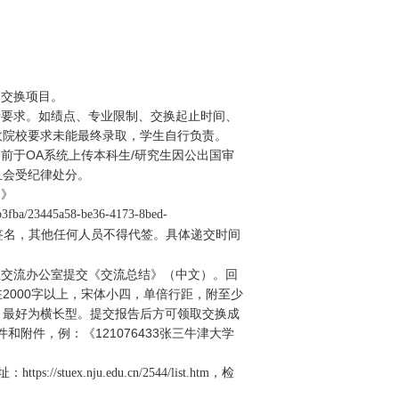
期交换项目。
请要求。如绩点、专业限制、交换起止时间、
收院校要求未能最终录取，学生自行负责。
）前于
OA
系统上传本科生
/
研究生因公出国审
且会受纪律处分。
书》
56b3fba/23445a58-be36-4173-8bed-
签名，其他任何人员不得代签。具体递交时间
生交流办公室提交《交流总结》（中文）。回
在
2000
字以上，宋体小四，单倍行距，附至少
：最好为横长型。提交报告后方可领取交换成
件和附件，例：《
121076433
张三牛津大学
址：
，检
https://stuex.nju.edu.cn/2544/list.htm