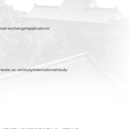
road-exchange/applications/
ester.ac.uk/study/international/study-