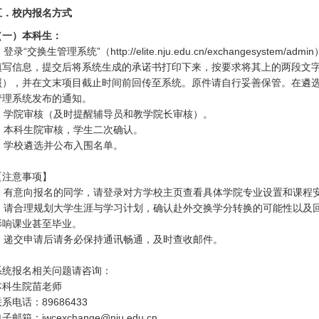
五．校内报名方式
（一）本科生：
.
登录“交换生管理系统”（
http://elite.nju.edu.cn/exchangesystem/admin
填写信息，提交后将系统生成的承诺书打印下来，按要求将其上的两段文
照），并在文末项目截止时间前回传至系统。原件请自行妥善保管。在遴
管理系统发布的通知。
.
学院审核（及时提醒辅导员和教学院长审核）。
.
本科生院审核，学生二次确认。
.
学校遴选并公布入围名单。
【注意事项】
.
有意向报名的同学，请登录对方学校主页查看具体学院专业设置和课程
.
请合理规划大学生涯与学习计划，确认赴外交换学分转换的可能性以及
影响课业甚至毕业。
.
递交申请后请务必保持通讯畅通，及时查收邮件。
系统报名相关问题请咨询：
本科生院苗老师
联系电话：
89686433
电子邮箱：
jwcexchange@nju.edu.cn