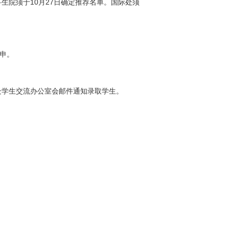
科生院须于
10
月
27
日确定推荐名单。国际处须
申。
处学生交流办公室会邮件通知录取学生。