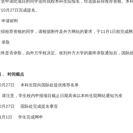
有意申请此项目的同学需向我校本科生院报名，经选拔获得推荐资格。本
于
10
月
27
日完成提名。
.
申请材料
获得校荐资格的同学，请根据附件及外方网站的要求，于
11
月
1
日前完成网
.
录取
最终是否录取，由外方学校决定。收到外方大学的最终录取通知后，国际
四．
时间截点
0
月
27
日
本科生院向国际处提供推荐名单
*
请注意，学生
校内
申报项目截止日期
具体
以本科生院网站通知为准
0
月
27
日
国际处完成提名事宜
1
月
1
日
学生完成网申