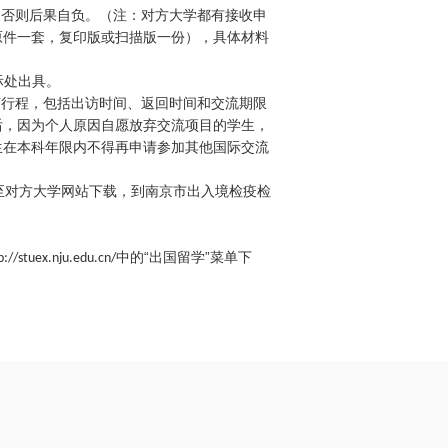
，否则后果自负。（注：对方大学都有接收申
原件一套，复印版或扫描版一份），具体材料
际处出具。
变行程，包括出访时间、返回时间和交流期限
后，因为个人原因自愿放弃交流项目的学生，
生在本科年限内不得再申请参加其他国际交流
至对方大学网站下载，到南京市出入境检疫检
中的“出国留学”菜单下
p://stuex.nju.edu.cn/