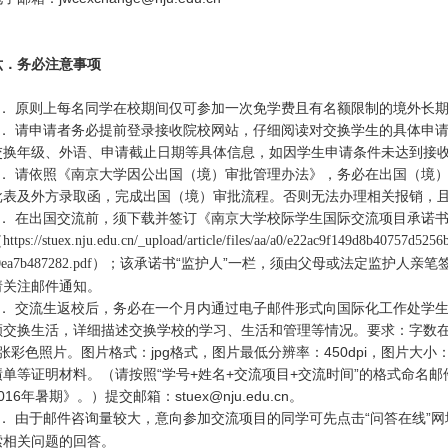
六．务必注意事项
． 原则上每名同学在校期间仅可参加一次免学费且有名额限制的境外长
．
请申请者务必提前登录接收院校网站，仔细阅读对交换学生的具体申
交换年级、外语、申请截止日期等具体信息，如因学生申请条件未达到接
．
请依照《南京大学因公出国（境）审批管理办法》，务必在出国（境
批表及外方录取函，完成出国（境）审批流程。否则无法办理相关报销，
．
在出国交流前，须下载并签订《南京大学校际学生国际交流项目承诺
（
https://stuex.nju.edu.cn/_upload/article/files/aa/a0/e22ac9f149d8b40757d52
）；该承诺书“监护人”一栏，须由父母或法定监护人亲笔
0ea7b487282.pdf
请关注邮件通知。
．
交流生返校后，务必在一个月内通过电子邮件形式向国际化工作处学
顾交换生活，详细描述交换学校的学习、生活和管理等情况。要求：字数
张彩色照片。图片格式：
jpg
格式，图片最低分辨率：
450dpi
，图片大小
绩单等证明材料。（请按照“学号
+
姓名
+
交流项目
+
交流时间”的格式命名邮
016
年暑期》。）提交邮箱：
stuex@nju.edu.cn
。
．
由于邮件咨询量较大，意向参加交流项目的同学可先点击“问答在线”网
索相关问题的回答。