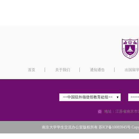
首页
关于我们
通知通告
出国留
==中国驻外领使馆教育处组==
===
地址：江苏省南京市汉
南京大学学生交流办公室版权所有 苏ICP备10085945号 Copyright©2016 N