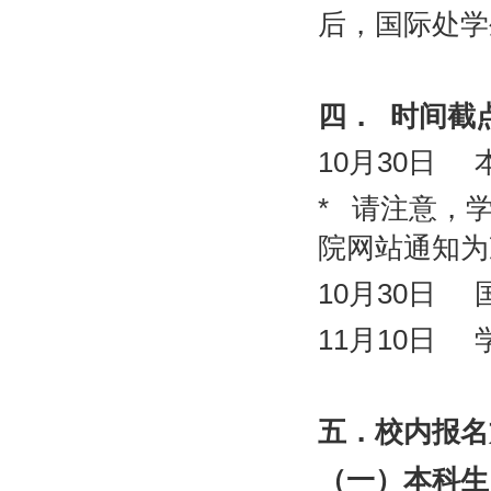
后，国际处学
四．
时间截
10
月
30
日
*
请注意，
院网站通知为
10
月
30
日
11
月
10
日
五．校内报名
（一）本科生