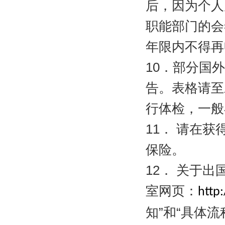
后，因为个人
职能部门的会
年限内不得再
10
．部分国外
告。表格请至
行体检，一般
11
．
请在获
保险。
12
．
关于出
室网页：
http:
知”和“具体