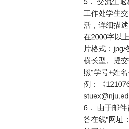
5
．
交流生返
工作处学生交
活，详细描述
在
2000
字以
片格式：
jpg
横长型。提交
照“学号
+
姓名
例：《
12107
stuex@nju.ed
6
．
由于邮件
答在线”网址