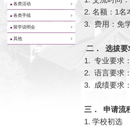
各类活动
2.
名额：
1
名
各类手续
3.
费用：免
留学说明会
其他
二．
选拔要
1.
专业要求：
2.
语言要求：
3.
成绩要求
三．
申请流
1.
学校初选