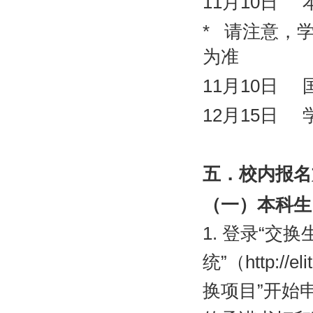
11
月
10
日
*
请注意，
为准
11
月
10
日
12
月
15
日
五．校内报名
（一）本科生
1.
登录“交换
统”（
http://e
换项目”开始