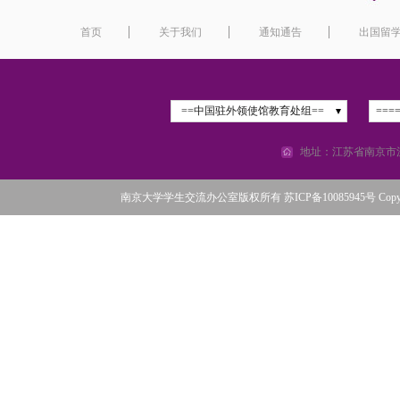
首页
关于我们
通知通告
出国留
==中国驻外领使馆教育处组==
===
地址：江苏省南京市汉
南京大学学生交流办公室版权所有 苏ICP备10085945号 Copyright©2016 N